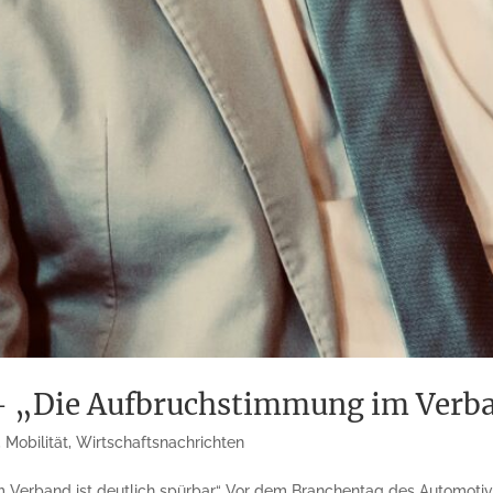
 „Die Aufbruchstimmung im Verban
,
Mobilität
,
Wirtschaftsnachrichten
m Verband ist deutlich spürbar“ Vor dem Branchentag des Automotiv