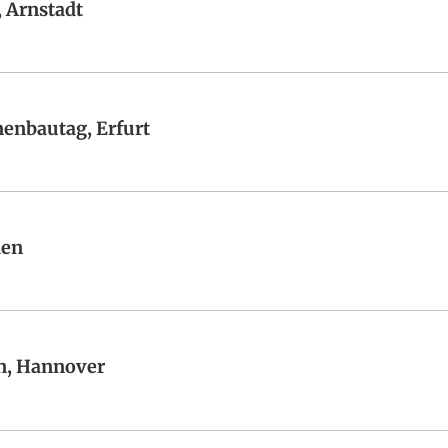
 Arnstadt
nenbautag, Erfurt
hen
n, Hannover