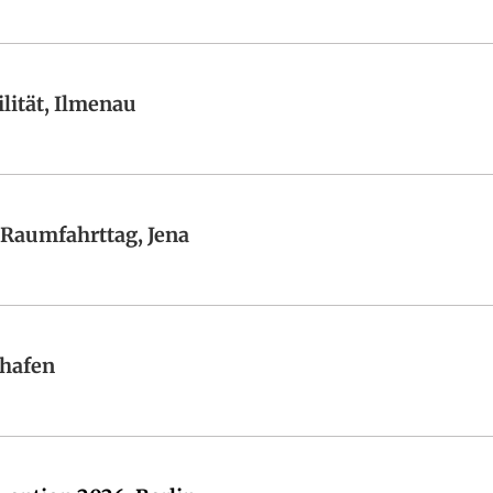
lität, Ilmenau
 Raumfahrttag, Jena
shafen