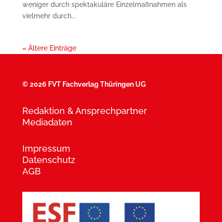
weniger durch spektakuläre Einzelmaßnahmen als
vielmehr durch...
« Ältere Einträge
©
2026 FVT Fachverlag Thüringen UG
Redaktion & Ansprechpartner
Mediadaten
Impressum
Datenschutz
AGB