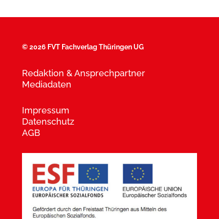
©
2026 FVT Fachverlag Thüringen UG
Redaktion & Ansprechpartner
Mediadaten
Impressum
Datenschutz
AGB