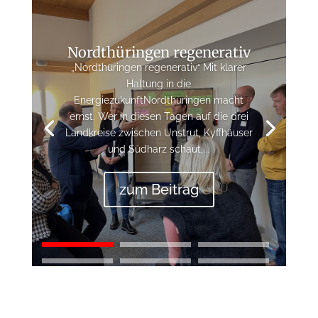
Nordthüringen regenerativ
„Nordthüringen regenerativ“ Mit klarer
Haltung in die
EnergiezukunftNordthüringen macht
ernst. Wer in diesen Tagen auf die drei
Landkreise zwischen Unstrut, Kyffhäuser
und Südharz schaut,...
zum Beitrag