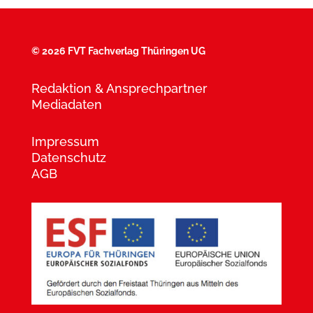
©
2026 FVT Fachverlag Thüringen UG
Redaktion & Ansprechpartner
Mediadaten
Impressum
Datenschutz
AGB