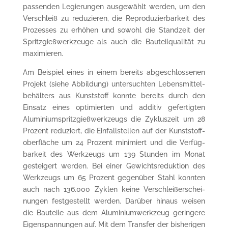
passenden Legie­rungen ausge­wählt werden, um den
Verschleiß zu reduzieren, die Repro­duzier­barkeit des
Prozesses zu erhöhen und sowohl die Standzeit der
Spritzgieß­werkzeuge als auch die Bauteil­qualität zu
maxi­mieren.
Am Beispiel eines in einem bereits abgeschlos­senen
Projekt (siehe Abbildung) untersuchten Lebens­mittel­
behälters aus Kunst­stoff konnte bereits durch den
Einsatz eines opti­mierten und additiv gefertigten
Alumini­umspritz­gießwerk­zeugs die Zykluszeit um 28
Prozent reduziert, die Einfall­stellen auf der Kunststoff­
oberfläche um 24 Prozent minimiert und die Verfüg­
barkeit des Werkzeugs um 139 Stunden im Monat
gesteigert werden. Bei einer Gewichts­reduktion des
Werk­zeugs um 65 Prozent gegen­über Stahl konnten
auch nach 136.000 Zyklen keine Verschleiß­erschei­
nungen fest­gestellt werden. Darüber hinaus weisen
die Bau­teile aus dem Alumini­umwerk­zeug geringere
Eigen­span­nungen auf. Mit dem Transfer der bisherigen