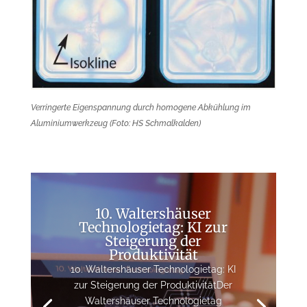
Verringerte Eigenspannung durch homogene Abkühlung im
Aluminiumwerkzeug (Foto: HS Schmalkalden)
10. Waltershäuser
Technologietag: KI zur
Steigerung der
Produktivität
10. Waltershäuser Technologietag: KI
zur Steigerung der ProduktivitätDer
Waltershäuser Technologietag