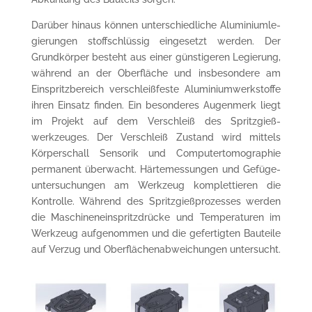
Darüber hinaus können unterschiedliche Alumi­niumle­
gierungen stoff­schlüssig eingesetzt wer­den. Der
Grund­körper besteht aus einer günsti­geren Legierung,
während an der Ober­fläche und insbe­sondere am
Einspritz­bereich ver­schleiß­­feste Alumi­niumwerk­stoffe
ihren Einsatz finden. Ein besonderes Augen­merk liegt
im Projekt auf dem Verschleiß des Spritzgieß­
werkzeuges. Der Verschleiß Zustand wird mittels
Körper­schall Sensorik und Computer­tomo­graphie
permanent überwacht. Härte­messungen und Gefüge­
unter­suchungen am Werkzeug komplet­tieren die
Kontrolle. Während des Spritz­gieß­prozesses werden
die Maschinen­ein­spritz­drücke und Tempe­raturen im
Werkzeug aufge­nommen und die gefer­tigten Bauteile
auf Verzug und Ober­flächenab­weichungen untersucht.