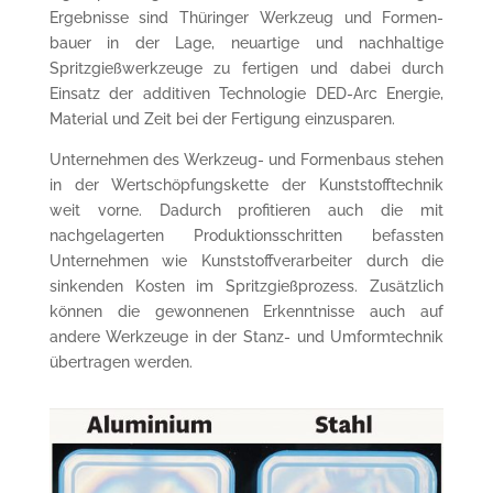
Ergeb­nisse sind Thüringer Werk­zeug und Formen­
bauer in der Lage, neuar­tige und nach­haltige
Spritzgieß­werkzeuge zu fertigen und dabei durch
Einsatz der additiven Tech­nologie DED-Arc Energie,
Material und Zeit bei der Ferti­gung einzu­sparen.
Unter­nehmen des Werkzeug- und Formen­baus stehen
in der Wertschöp­fungskette der Kunst­stoff­technik
weit vorne. Dadurch profitieren auch die mit
nachgelagerten Produk­tions­schritten befassten
Unternehmen wie Kunst­stoff­­verar­beiter durch die
sinkenden Kosten im Spritz­gießprozess. Zusätzlich
können die gewonnenen Erkennt­nisse auch auf
andere Werk­zeuge in der Stanz- und Umform­technik
übertragen werden.