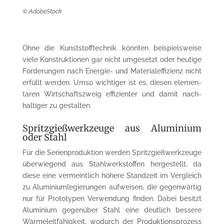
© AdobeStock
Ohne die Kunststoff­technik könnten beispiels­weise
viele Konstruk­tionen gar nicht umgesetzt oder heutige
Forderungen nach Energie- und Material­effizienz nicht
erfüllt werden. Umso wichtiger ist es, diesen elemen­
taren Wirtschafts­zweig effizienter und damit nach­
haltiger zu gestalten.
Spritzgieß­werkzeuge aus Alu­mi­ni­um
oder Stahl
Für die Serien­produktion werden Spritzgieß­werkzeuge
überwiegend aus Stahl­werk­stoffen hergestellt, da
diese eine vermeintlich höhere Standzeit im Vergleich
zu Aluminium­legierungen aufweisen, die gegen­wärtig
nur für Proto­typen Verwen­dung finden. Dabei besitzt
Alumi­nium gegenüber Stahl eine deutlich bessere
Wärmeleit­fähigkeit, wodurch der Produktions­prozess