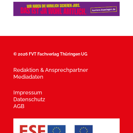
©
2026 FVT Fachverlag Thüringen UG
Redaktion & Ansprechpartner
Mediadaten
Impressum
Datenschutz
AGB