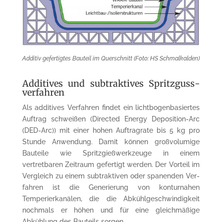
Additiv gefertigtes Bauteil im Querschnitt (Foto: HS Schmalkalden)
Additives und subtraktives Spritz­guss­­
ver­fahren
Als additives Verfahren findet ein lichtbogen­basiertes
Auftrag schweißen (Directed Energy Deposition-Arc
(DED-Arc)) mit einer hohen Auftrag­rate bis 5 kg pro
Stunde Anwen­dung. Damit können groß­volumige
Bauteile wie Spritzgießwerkzeuge in einem
vertretbaren Zeit­raum gefertigt werden. Der Vorteil im
Vergleich zu einem subtrak­tiven oder spanenden Ver­
fahren ist die Generierung von kontur­nahen
Temperier­kanälen, die die Abkühlge­schwin­dig­keit
nochmals er höhen und für eine gleich­mäßige
Abkühlung des Bauteils sorgen.