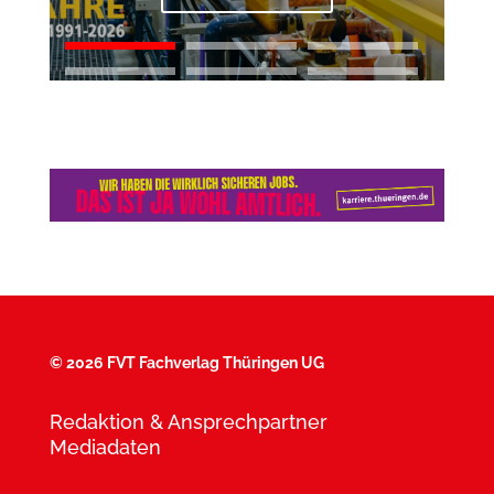
©
2026 FVT Fachverlag Thüringen UG
Redaktion & Ansprechpartner
Mediadaten