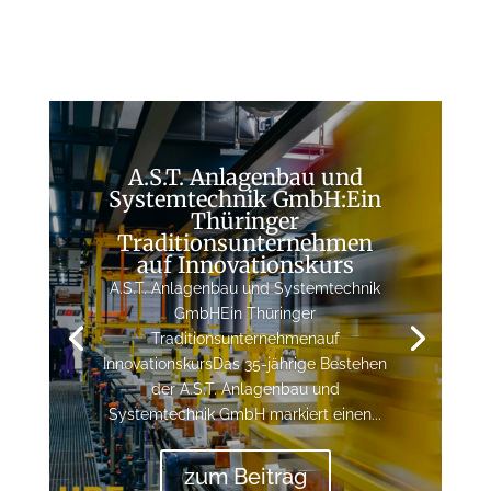
A.S.T. Anlagenbau und
Systemtechnik GmbH:Ein
Thüringer
Traditionsunternehmen
auf Innovationskurs
A.S.T. Anlagenbau und Systemtechnik
GmbHEin Thüringer
Traditionsunternehmenauf
InnovationskursDas 35-jährige Bestehen
der A.S.T. Anlagenbau und
Systemtechnik GmbH markiert einen...
zum Beitrag