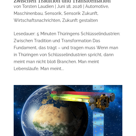
Zwischen Tradition und Transformation
von
Torsten Laudien
|
Juni 18, 2026
|
Automotive
,
Maschinenbau
,
Sensorik
,
Sensorik Zukunft
,
Wirtschaftsnachrichten
,
Zukunft gestalten
Lesedauer: 5 Minuten Thüringens Schlüsselindustrien:
Zwischen Tradition und Transformation Das
Fundament, das trägt – und tragen muss Wenn man
in Thüringen von Schlüsselindustrien spricht, dann
meint man nicht bloß Branchen. Man meint
Lebensläufe. Man meint...