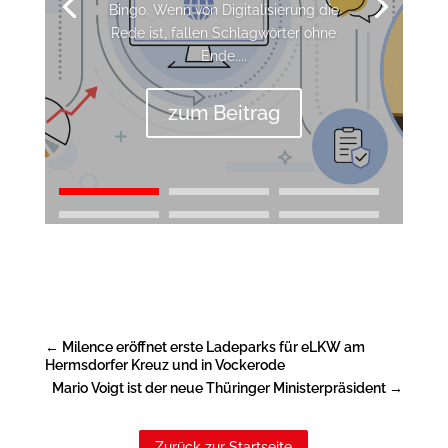
Bingo. Wenn von Digitalisierung die
Rede ist, fallen Schlagwörter ohne
Ende....
zum Beitrag
←
Milence eröffnet erste Ladeparks für eLKW am
Hermsdorfer Kreuz und in Vockerode
Mario Voigt ist der neue Thüringer Ministerpräsident
→
Zurück zur Startseite