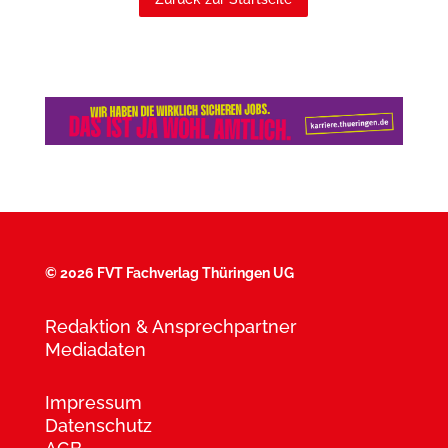
©
2026 FVT Fachverlag Thüringen UG
Redaktion & Ansprechpartner
Mediadaten
Impressum
Datenschutz