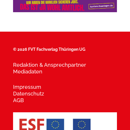
©
2026 FVT Fachverlag Thüringen UG
Redaktion & Ansprechpartner
Mediadaten
Impressum
Datenschutz
AGB