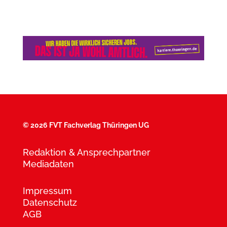
©
2026 FVT Fachverlag Thüringen UG
Redaktion & Ansprechpartner
Mediadaten
Impressum
Datenschutz
AGB