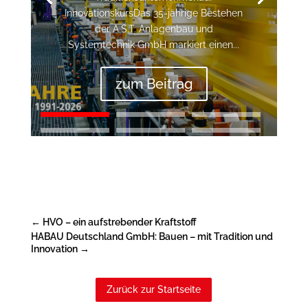
InnovationskursDas 35-jährige Bestehen
der A.S.T. Anlagenbau und
Systemtechnik GmbH markiert einen...
zum Beitrag
←
HVO – ein aufstrebender Kraftstoff
HABAU Deutschland GmbH: Bauen – mit Tradition und
Innovation
→
Zurück zur Startseite