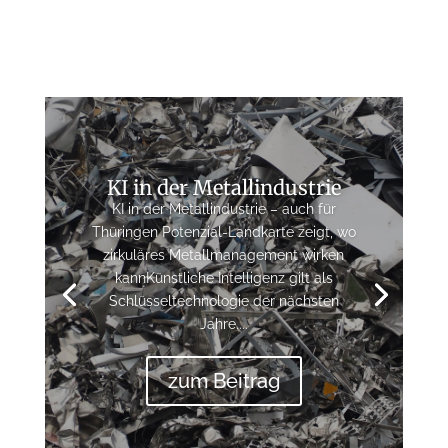
KI in der Metallindustrie
KI in der Metallindustrie – auch für
Thüringen Potenzial-Landkarte zeigt, wo
zirkuläres Metallmanagement wirken
kannKünstliche Intelligenz gilt als
Schlüsseltechnologie der nächsten
Jahre....
zum Beitrag