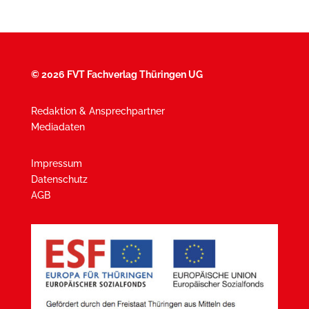
©
2026 FVT Fachverlag Thüringen UG
Redaktion & Ansprechpartner
Mediadaten
Impressum
Datenschutz
AGB