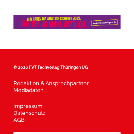
©
2026 FVT Fachverlag Thüringen UG
Redaktion & Ansprechpartner
Mediadaten
Impressum
Datenschutz
AGB