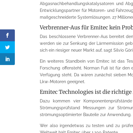
Abgasnachbehandlungskatalysatoren und Abga
Entwicklungspartner für Motoren- und Fahrzeu
maßgeschneiderte Systemlösungen. 27 Millionen
Verbrenner-Aus für Emitec kein Pro
Das beschlossene Verbrenner-Aus bereitet den
werden sie zur Senkung der Lärmemission gebr
sich ein riesiger neuer Markt auf, sagt Silvio Gör
Ein weiteres Standbein von Emitec ist das Tes
Forschung offensteht. Norman Fuß ist für den 
Verfügung steht. Da wären zunächst sieben Mot
Lkw-Motoren geeignet.
Emitec Technologies ist die richtig
Dazu kommen vier Komponentenprüfstände 
Strömungsprüfstand Messungen zur Strömu
strömungsoptimierter Bauteile zur Anwendung. D
Wer also irgendetwas zu testen und zu prüfen
Weltweit hält Emitec über 1.100 Patente.