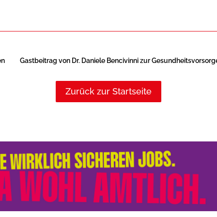
en
Gastbeitrag von Dr. Daniele Bencivinni zur Gesundheitsvorsorge
Zurück zur Startseite