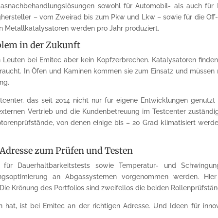
snachbehandlungslösungen sowohl für Automobil- als auch für N
ghersteller – vom Zweirad bis zum Pkw und Lkw – sowie für die Off
 Metallkatalysatoren werden pro Jahr produziert.
blem in der Zukunft
 Leuten bei Emitec aber kein Kopfzerbrechen. Katalysatoren finden
aucht. In Öfen und Kaminen kommen sie zum Einsatz und müssen n
ing.
tcenter, das seit 2014 nicht nur für eigene Entwicklungen genutzt
externen Vertrieb und die Kundenbetreuung im Testcenter zuständig.
orenprüfstände, von denen einige bis – 20 Grad klimatisiert werd
e Adresse zum Prüfen und Testen
für Dauerhaltbarkeitstests sowie Temperatur- und Schwingun
ngsoptimierung an Abgassystemen vorgenommen werden. Hie
ie Krönung des Portfolios sind zweifellos die beiden Rollenprüfst
 hat, ist bei Emitec an der richtigen Adresse. Und Ideen für inno