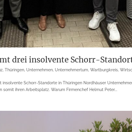
mt drei insolvente Schorr-Standor
uz
,
Thüringen
,
Unternehmen
,
Unternehmertum
,
Wartburgkreis
,
Wirts
t insolvente Schorr-Standorte in Thüringen Nordhäuser Unternehmen
n somit ihren Arbeitsplatz. Warum Firmenchef Helmut Peter...