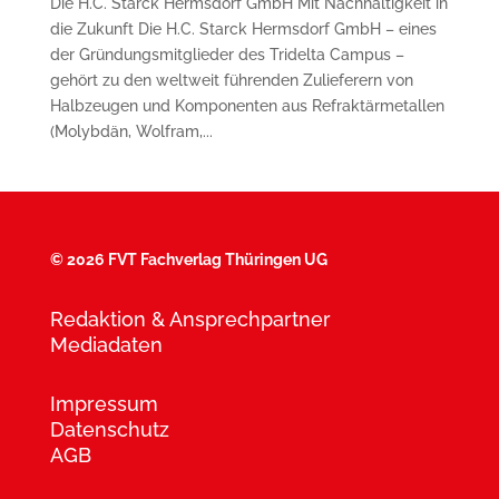
Die H.C. Starck Hermsdorf GmbH Mit Nachhaltigkeit in
die Zukunft Die H.C. Starck Hermsdorf GmbH – eines
der Gründungsmitglieder des Tridelta Campus –
gehört zu den weltweit führenden Zulieferern von
Halbzeugen und Komponenten aus Refraktärmetallen
(Molybdän, Wolfram,...
©
2026 FVT Fachverlag Thüringen UG
Redaktion & Ansprechpartner
Mediadaten
Impressum
Datenschutz
AGB