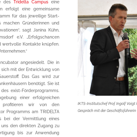
lle des
Tridelta Campus
eine
inn erfolgt eine gemeinsame
amm für das jeweilige Start-
mms machen Gründerinnen und
vationen“, sagt Janina Kühn,
msdorf e.V. „Erfolgschancen
d wertvolle Kontakte knüpfen.
 Unternehmen.“
ncubator angesiedelt. Die in
sich mit der Entwicklung von
auerstoff. Das Gas wird zur
nkenhäusern benötigt. Sie ist
des exist-Förderprogramms.
gebung einer erfolgreichen
IKTS-Institutschef Prof. Ingolf Voig
 profitieren wir von den
Gespräch mit der Geschäftsführerin
bator Programms am TRIDELTA
s bei der Vermittlung eines
 uns den direkten Zugang zu
rtigung bis zur Anwendung