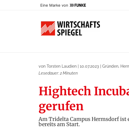
Eine Marke von
von
Torsten Laudien
|
10.07.2023
|
Gründen
,
Her
Lesedauer:
2
Minuten
Tridelta Campus
Hightech Incub
gerufen
Am Tridelta Campus Hermsdorf ist e
bereits am Start.