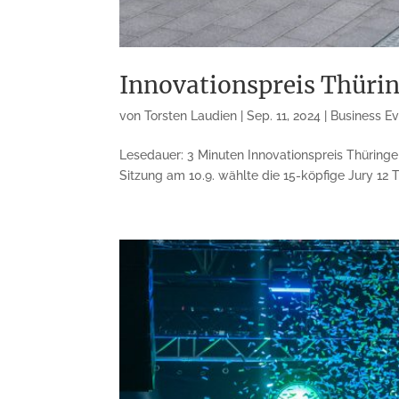
Innovationspreis Thürin
von
Torsten Laudien
|
Sep. 11, 2024
|
Business E
Lesedauer: 3 Minuten Innovationspreis Thüringen
Sitzung am 10.9. wählte die 15-köpfige Jury 12 