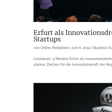
Erfurt als Innovationsd
Startups
von
Online-Redaktion
|
Juni 6, 2024
|
Business E
Lesedauer: 4 Minuten Erfurt als Innovationsdreh
starkes Zeichen für die Innovationskraft der R