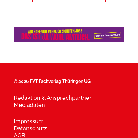
©
2026 FVT Fachverlag Thüringen UG
Redaktion & Ansprechpartner
Mediadaten
Impressum
Datenschutz
AGB