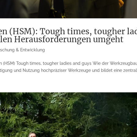
n (HSM): Tough times, tougher lad
llen Herausforderungen umgeht
rschung & Entwicklung
n (HSM) Tough times, tougher ladies and guys Wie der Werkzeugb
igung und Nutzung hochpräziser Werkzeuge und bildet eine zentrale