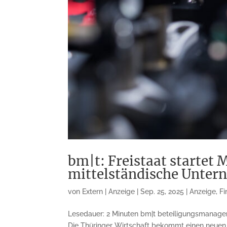
bm|t: Freistaat startet 
mittelständische Unte
von
Extern | Anzeige
|
Sep. 25, 2025
|
Anzeige
,
Fi
Lesedauer: 2 Minuten bm|t beteiligungsmanageme
Die Thüringer Wirtschaft bekommt einen neuen S