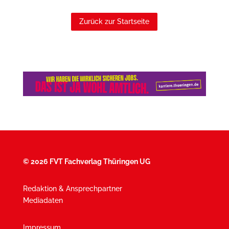
Zurück zur Startseite
©
2026 FVT Fachverlag Thüringen UG
Redaktion & Ansprechpartner
Mediadaten
Impressum