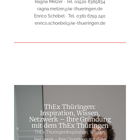
Ragna Melzer · Tel. 01520 6365834
ragna.melzer@iw-thueringen.de
Enrico Schöbel · Tel. 0361 6759 240
enrico.schoebel@iw-thueringen.de
ThEx Thüringen:
Inspiration, Wissen,
Netzwerk – Ihre Gründung
mit dem ThEx Thüringen
ThEx ThüringenInspiration, Wissen,
Netzwerk – Ihre Gründung mit dem