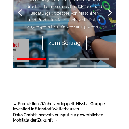
Vorhersagen können, wann ein Ausfall
drohtIm Rahmen eines Produktions- und
Bedatungsprozesses von Maschinen
und Produkten fallen sehr viele Daten
an,die gezielt zur Verbesserung dieser...
zum Beitrag
←
Produktionsfläche verdoppelt: Nissha-Gruppe
investiert in Standort Walterhausen
Dako GmbH: Innovativer Input zur gewerblichen
Mobilität der Zukunft
→