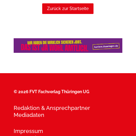
Zurück zur Startseite
©
2026 FVT Fachverlag Thüringen UG
Redaktion & Ansprechpartner
Mediadaten
Impressum