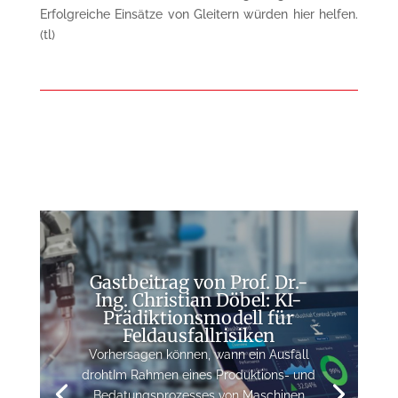
Erfolgreiche Einsätze von Gleitern würden hier helfen.
(tl)
Gastbeitrag von Prof. Dr.-
Ing. Christian Döbel: KI-
Prädiktionsmodell für
Feldausfallrisiken
Vorhersagen können, wann ein Ausfall
drohtIm Rahmen eines Produktions- und
Bedatungsprozesses von Maschinen