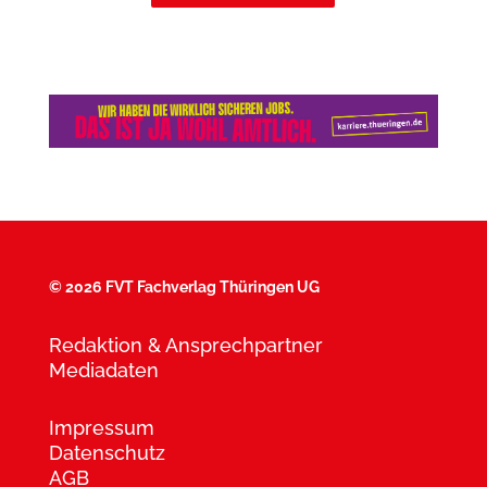
©
2026 FVT Fachverlag Thüringen UG
Redaktion & Ansprechpartner
Mediadaten
Impressum
Datenschutz
AGB