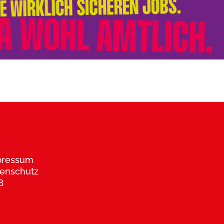
pressum
enschutz
B