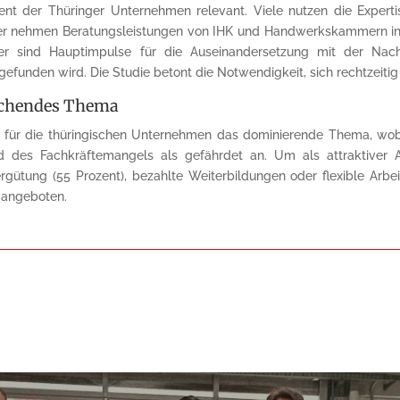
zent der Thüringer Unternehmen relevant. Viele nutzen die Experti
der nehmen Beratungsleistungen von IHK und Handwerkskammern in
ter sind Hauptimpulse für die Auseinandersetzung mit der Nac
efunden wird. Die Studie betont die Notwendigkeit, sich rechtzeit
rschendes Thema
 für die thüringischen Unternehmen das dominierende Thema, wobei d
 des Fachkräftemangels als gefährdet an. Um als attraktiver A
gütung (55 Prozent), bezahlte Weiterbildungen oder flexible Arbei
t angeboten.