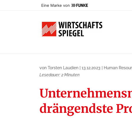
Eine Marke von
von
Torsten Laudien
|
13.12.2023
|
Human Resour
Lesedauer:
2
Minuten
Unternehmensna
drängendste P