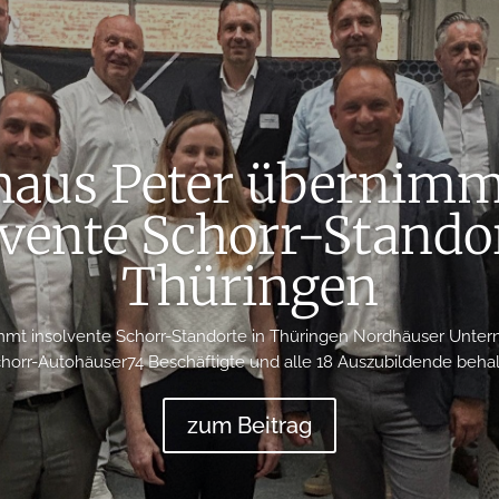
haus Peter übernimmt
lvente Schorr-Standor
Thüringen
mmt insolvente Schorr-Standorte in Thüringen Nordhäuser Unte
chorr-Autohäuser74 Beschäftigte und alle 18 Auszubildende behalt
zum Beitrag