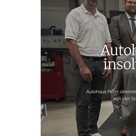
Auto
inso
Autohaus Peter überni
von vier S