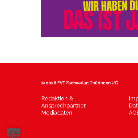
©
2026 FVT Fachverlag Thüringen UG
Redaktion &
Im
Ansprechpartner
Dat
Mediadaten
AG