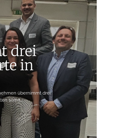
 drei
te in
rnehmen übernimmt drei
en somit...