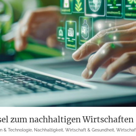
sel zum nachhaltigen Wirtschaften
en & Technologie
,
Nachhaltigkeit
,
Wirtschaft & Gesundheit
,
Wirtschaf