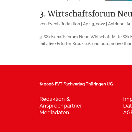
3. Wirtschaftsforum Neu
von
Event-Redaktion
|
Apr. 9, 2022
|
Antriebe
,
Au
3. Wirtschaftsforum Neue Wirtschaft Mitte Wirt
Initiative Erfurter Kreuz e.V. und automotive thü
©
2026 FVT Fachverlag Thüringen UG
Redaktion &
Im
Ansprechpartner
Dat
Mediadaten
AG