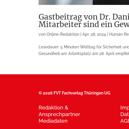
Gastbeitrag von Dr. Dan
Mitarbeiter sind ein Gew
von
Online-Redaktion
|
Apr. 28, 2024
|
Human Re
Lesedauer: 5 Minuten Welttag für Sicherheit un
Gesundheit am Arbeitsplatz am 28. April empfiehl
©
2026 FVT Fachverlag Thüringen UG
Redaktion &
Im
Ansprechpartner
Dat
Mediadaten
AG