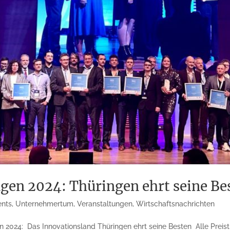
gen 2024: Thüringen ehrt seine B
ents
,
Unternehmertum
,
Veranstaltungen
,
Wirtschaftsnachrichten
 2024: Das Innovationsland Thüringen ehrt seine Besten Alle Preistr