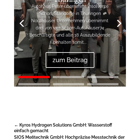
Autohaus Peter übernimmt insolvente
Schorr-Standorte in Thüringen
Nordhäuser Unternehmen übernimmt
drei von vier Schorr-Autohäuser74
Beschäftigte und alle 18 Auszubildende
behalten somit...
zum Beitrag
←
Kyros Hydrogen Solutions GmbH: Wasserstoff
einfach gemacht
SIOS Meßtechnik GmbH: Hochpräzise Messtechnik der