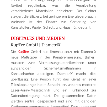
leichte werden abgesaugt. Der Abscheidegrad ist
flexibel regulierbar, was die Verarbeitung
verschiedener Materialien erleichtert. Der Sichter
steigert die Effizienz bei geringerem Energieverbrauch.
Weltweit ist der Einsatz zur Sortierung von
Kunststoffen, Papier, Schrott und Hausmüll geplant.
DIGITALES UND MEDIEN
KupTec
GmbH |
DiametriX
Die
KupTec
GmbH aus Ilmenau setzt mit
DiametriX
neue Maßstäbe in der Kanalvermessung. Bisher
mussten zwei
Vermessungstechniker:innen
unter
aufwändigen Sicherheitsmaßnahmen in
Kanalschächte absteigen.
DiametriX
macht dies
überflüssig: Eine Person führt das Gerät an einer
Teleskopstange in den Schacht ein, welches moderne
Laser-Array-Messtechnik und ein Funkmodul zur
Datenübertragung nutzt. Die gesammelten Daten
werden zentral gespeichert und sind mit gängigen
Kartierungsprogrammen kompatibel. Dies verbessert