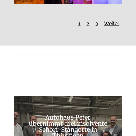
1
2
3
Weiter
Autohaus Peter
übernimmt drei insolvente
Schorr-Standorte in
Thüringen