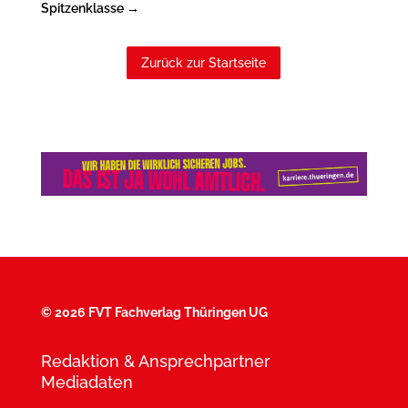
Spitzenklasse
→
Zurück zur Startseite
©
2026 FVT Fachverlag Thüringen UG
Redaktion & Ansprechpartner
Mediadaten