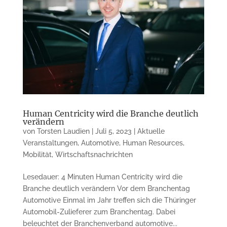
Human Centricity wird die Branche deutlich
verändern
von
Torsten Laudien
|
Juli 5, 2023
|
Aktuelle
Veranstaltungen
,
Automotive
,
Human Resources
,
Mobilität
,
Wirtschaftsnachrichten
Lesedauer: 4 Minuten Human Centricity wird die
Branche deut­lich ver­än­dern Vor dem Branchentag
Automotive Einmal im Jahr treffen sich die Thü­rin­ger
Automobil-Zulieferer zum Branchentag. Dabei
beleuchtet der Bran­chenverband auto­motive...