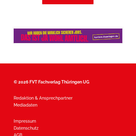
©
2026 FVT Fachverlag Thüringen UG
Redaktion & Ansprechpartner
Mediadaten
Impressum
Datenschutz
AGB