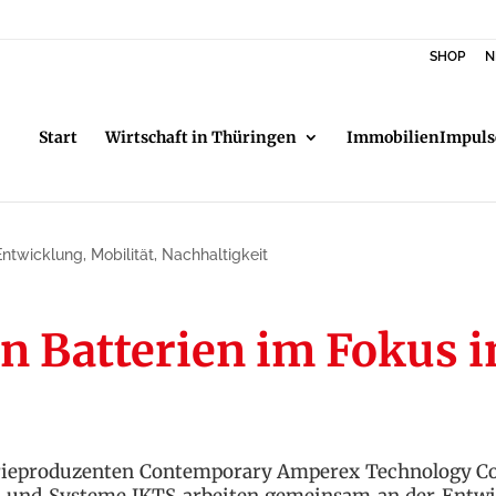
SHOP
N
Start
Wirtschaft in Thüringen
ImmobilienImpuls
Entwicklung
,
Mobilität
,
Nachhaltigkeit
n Batterien im Fokus 
erieproduzenten Contemporary Amperex Technology Co.
en und Systeme IKTS arbeiten gemeinsam an der Entw