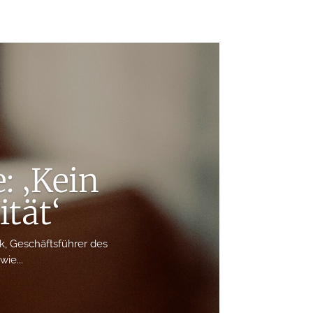
: ‚Kein
tät‘
ik, Geschäftsführer des
ie...