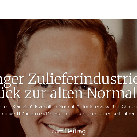
ger Zulieferindustrie
ück zur alten Normali
strie: ‚Kein Zurück zur alten Normalität‘ Im Interview: Rico Chmel
motive Thüringen e.V.Die Automobilzulieferer zeigen seit Jahren w
zum Beitrag