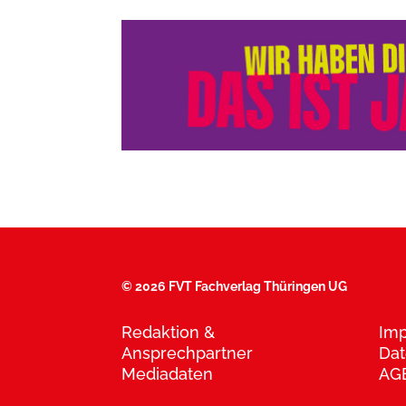
©
2026 FVT Fachverlag Thüringen UG
Redaktion &
Im
Ansprechpartner
Dat
Mediadaten
AG