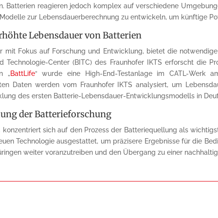
. Batterien reagieren jedoch komplex auf verschiedene Umgebung
 Modelle zur Lebensdauerberechnung zu entwickeln, um künftige Pot
erhöhte Lebensdauer von Batterien
ler mit Fokus auf Forschung und Entwicklung, bietet die notwendi
nd Technologie-Center (BITC) des Fraunhofer IKTS erforscht die Pr
n „
BattLife
“ wurde eine High-End-Testanlage im CATL-Werk am E
n Daten werden vom Fraunhofer IKTS analysiert, um Lebensdaue
klung des ersten Batterie-Lebensdauer-Entwicklungsmodells in Deu
lung der Batterieforschung
ft, konzentriert sich auf den Prozess der Batteriequellung als wichti
uen Technologie ausgestattet, um präzisere Ergebnisse für die Bedin
hüringen weiter voranzutreiben und den Übergang zu einer nachhaltig