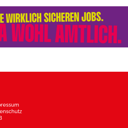
pressum
enschutz
B