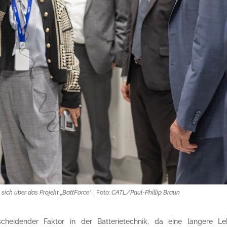
e sich über das Projekt „BattForce“.
| Foto
: CATL/Paul-Phillip Braun
scheidender Faktor in der Batterietechnik, da eine längere L