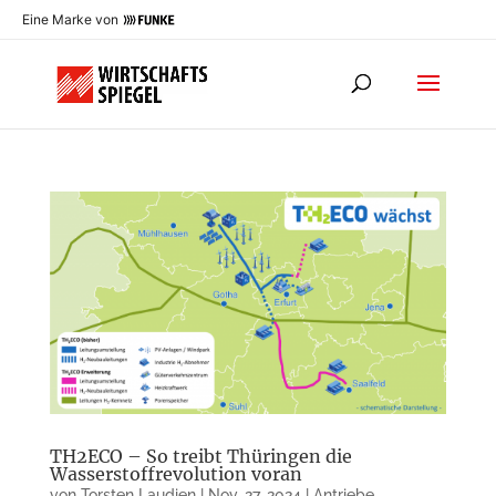
Eine Marke von
TH2ECO – So treibt Thüringen die
Wasserstoffrevolution voran
von
Torsten Laudien
|
Nov. 27, 2024
|
Antriebe
,