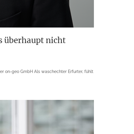
s überhaupt nicht
der on-geo GmbH Als waschechter Erfurter, fühlt