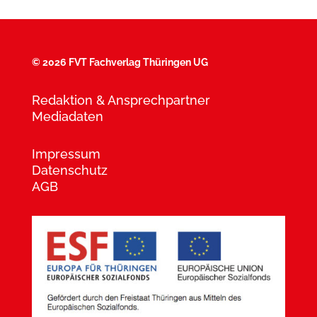
©
2026 FVT Fachverlag Thüringen UG
Redaktion & Ansprechpartner
Mediadaten
Impressum
Datenschutz
AGB