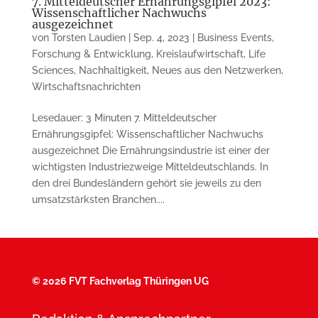
7. Mitteldeutscher Ernährungsgipfel 2023:
Wissenschaftlicher Nachwuchs
ausgezeichnet
von
Torsten Laudien
|
Sep. 4, 2023
|
Business Events
,
Forschung & Entwicklung
,
Kreislaufwirtschaft
,
Life
Sciences
,
Nachhaltigkeit
,
Neues aus den Netzwerken
,
Wirtschaftsnachrichten
Lesedauer: 3 Minuten 7. Mitteldeutscher
Ernährungsgipfel: Wissenschaftlicher Nachwuchs
ausgezeichnet Die Ernährungsindustrie ist einer der
wichtigsten Industriezweige Mitteldeutschlands. In
den drei Bundesländern gehört sie jeweils zu den
umsatzstärksten Branchen....
©
2026 FVT Fachverlag Thüringen UG