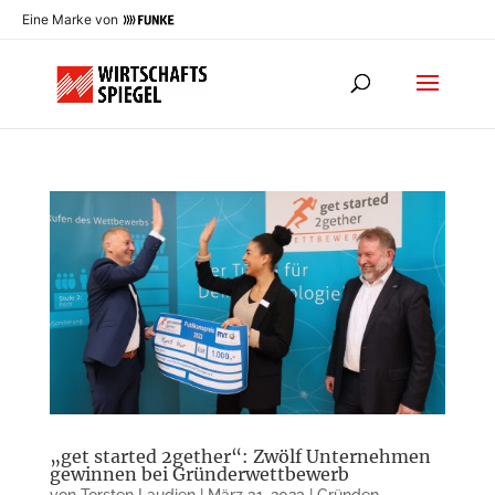
Eine Marke von
„get started 2gether“: Zwölf Unternehmen
gewinnen bei Gründerwettbewerb
von
Torsten Laudien
|
März 31, 2023
|
Gründen
,