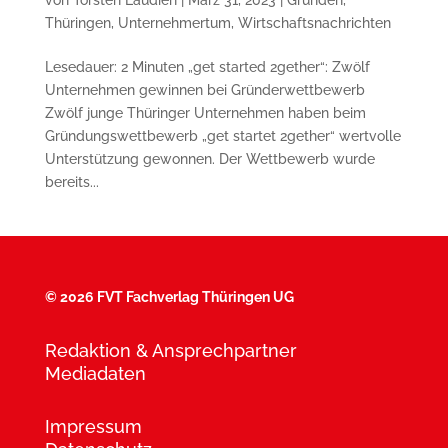
Thüringen
,
Unternehmertum
,
Wirtschaftsnachrichten
Lesedauer: 2 Minuten „get started 2gether“: Zwölf
Unternehmen gewinnen bei Gründer­wettbewerb
Zwölf junge Thüringer Unternehmen haben beim
Gründungswettbewerb „get startet 2gether“ wertvolle
Un­ter­stützung gewonnen. Der Wett­be­werb wurde
bereits...
©
2026 FVT Fachverlag Thüringen UG
Redaktion & Ansprechpartner
Mediadaten
Impressum