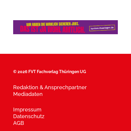
©
2026 FVT Fachverlag Thüringen UG
Redaktion & Ansprechpartner
Mediadaten
Impressum
Datenschutz
AGB