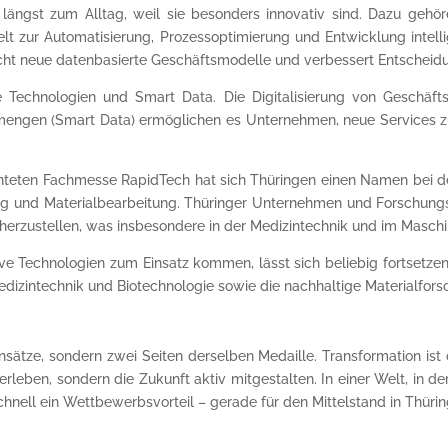
längst zum Alltag, weil sie besonders innovativ sind. Dazu gehören
elt zur Automatisierung, Prozessoptimierung und Entwicklung intelli
cht neue datenbasierte Geschäftsmodelle und verbessert Entscheid
Technologien und Smart Data. Die Digitalisierung von Geschäft
mengen (Smart Data) ermöglichen es Unternehmen, neue Services z
achteten Fachmesse RapidTech hat sich Thüringen einen Namen bei d
gung und Materialbearbeitung. Thüringer Unternehmen und Forschung
t herzustellen, was insbesondere in der Medizintechnik und im Masch
ive Technologien zum Einsatz kommen, lässt sich beliebig fortsetze
dizintechnik und Biotechnologie sowie die nachhaltige Materialforsc
sätze, sondern zwei Seiten derselben Medaille. Transformation ist
erleben, sondern die Zukunft aktiv mitgestalten. In einer Welt, in de
nell ein Wettbewerbsvorteil – gerade für den Mittelstand in Thüring