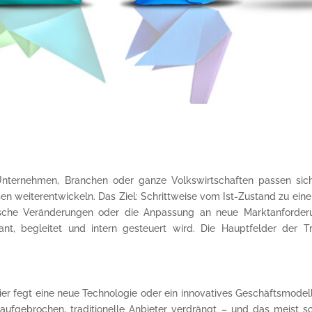
l. Unternehmen, Branchen oder ganze Volkswirtschaften passen s
n weiterentwickeln. Das Ziel: Schrittweise vom Ist-Zustand zu ei
ische Veränderungen oder die Anpassung an neue Marktanforderun
t, begleitet und intern gesteuert wird. Die Hauptfelder der Tr
Hier fegt eine neue Technologie oder ein innovatives Geschäftsmodell
fgebrochen, traditionelle Anbieter verdrängt – und das meist schne