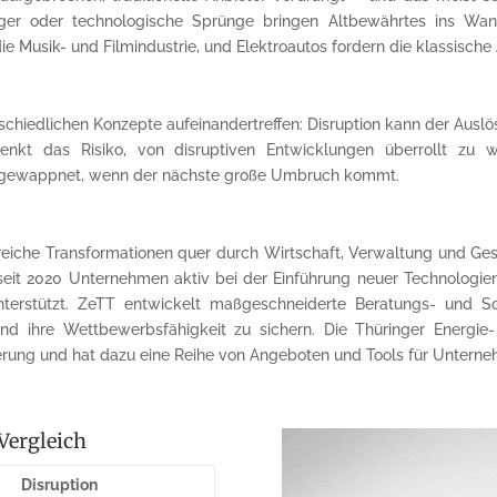
ger oder technologische Sprünge bringen Altbewährtes ins Wank
die Musik- und Filmindustrie, und Elektroautos fordern die klassisch
hiedlichen Konzepte aufeinandertreffen: Disruption kann der Auslös
 senkt das Risiko, von disruptiven Entwicklungen überrollt zu
ser gewappnet, wenn der nächste große Umbruch kommt.
greiche Transformationen quer durch Wirtschaft, Verwaltung und Gese
 seit 2020 Unternehmen aktiv bei der Einführung neuer Technologie
unterstützt. ZeTT entwickelt maßgeschneiderte Beratungs- und 
und ihre Wettbewerbsfähigkeit zu sichern. Die Thüringer Energi
ung und hat dazu eine Reihe von Angeboten und Tools für Unterne
Vergleich
Disruption