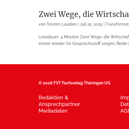
Zwei Wege, die Wirtscha
von
Torsten Laudien
|
Juli 25, 2025
|
Transformat
Lesedauer: 4 Minuten Zwei Wege, die Wirtschaft 
immer wieder für Gesprächsstoff sorgen. Beide 
©
2026 FVT Fachverlag Thüringen UG
Redaktion &
Im
Ansprechpartner
Dat
Mediadaten
AG