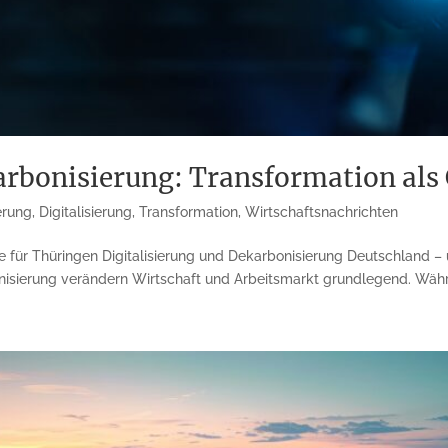
arbonisierung: Transformation als
erung
,
Digitalisierung
,
Transformation
,
Wirtschaftsnachrichten
e für Thüringen Digitalisierung und Dekarbonisierung Deutschland –
nisierung verändern Wirtschaft und Arbeitsmarkt grundlegend. Währ