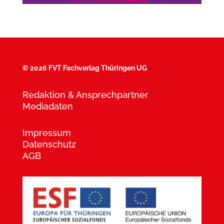
©
2026 FVT Fachverlag Thüringen UG
Redaktion & Ansprechpartner
Mediadaten
Impressum
Datenschutz
AGB