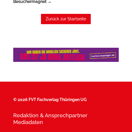
Besuchermagnet
→
Zurück zur Startseite
©
2026 FVT Fachverlag Thüringen UG
Redaktion & Ansprechpartner
Mediadaten