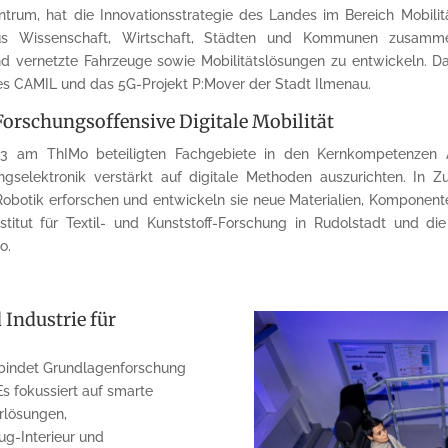
entrum, hat die Innovationsstrategie des Landes im Bereich Mobilit
s Wissenschaft, Wirtschaft, Städten und Kommunen zusammen
 und vernetzte Fahrzeuge sowie Mobilitätslösungen zu entwickeln. D
es CAMIL und das 5G-Projekt P:Mover der Stadt Ilmenau.
Forschungsoffensive Digitale Mobilität
13 am ThIMo beteiligten Fachgebiete in den Kernkompetenzen Ant
ngselektronik verstärkt auf digitale Methoden auszurichten. In
botik erforschen und entwickeln sie neue Materialien, Komponenten
stitut für Textil- und Kunststoff-Forschung in Rudolstadt und d
o.
Industrie für
rbindet Grundlagenforschung
s fokussiert auf smarte
erlösungen,
ug-Interieur und