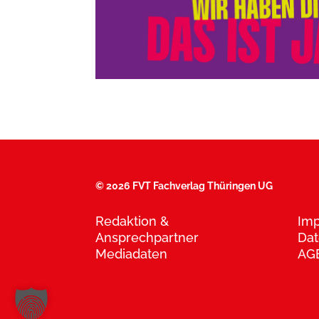
©
2026 FVT Fachverlag Thüringen UG
Redaktion &
Im
Ansprechpartner
Dat
Mediadaten
AG