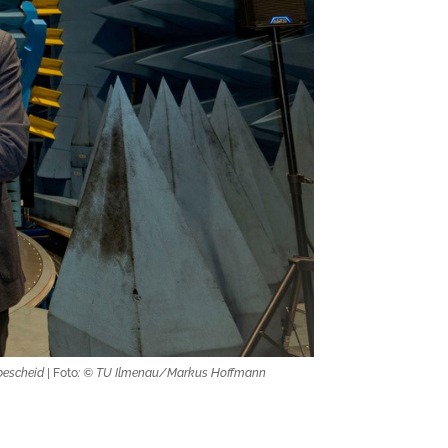
sbescheid
| Foto
: © TU Ilmenau/Markus Hoffmann