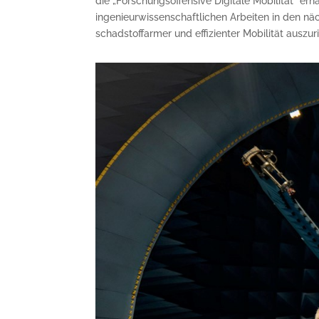
die „Forschungsoffensive Digitale Mobilität“ e
ingenieurwissenschaftlichen Arbeiten in den nä
schadstoffarmer und effizienter Mobilität auszur