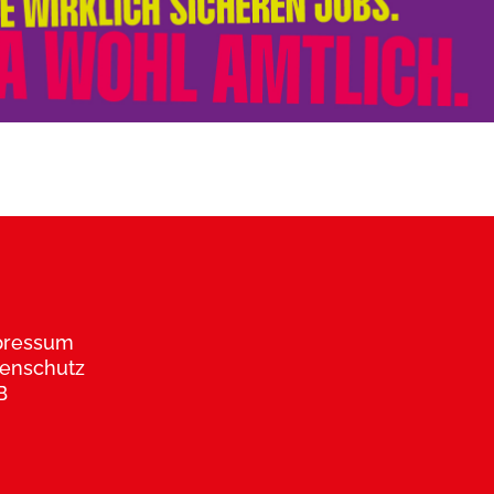
pressum
enschutz
B