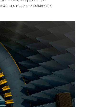
 der TU Ilmenau, plant, seine
umwelt- und ressourcenschonender,