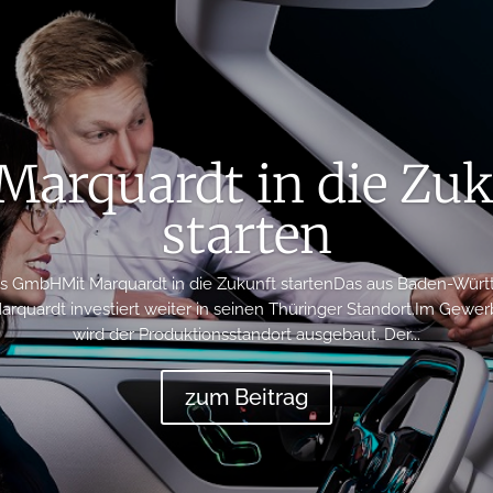
Marquardt in die Zu
starten
cs GmbHMit Marquardt in die Zukunft startenDas aus Baden-W
quardt investiert weiter in seinen Thüringer Standort.Im Gewerb
wird der Produktionsstandort ausgebaut. Der...
zum Beitrag