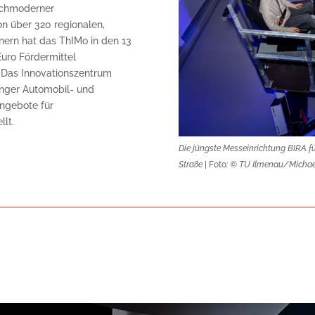
hochmoderner
n über 320 regionalen,
nern hat das ThIMo in den 13
Euro Fördermittel
 Das Innovationszentrum
ringer Automobil- und
Angebote für
llt.
Die jüngste Messeinrichtung BIRA f
Straße
| Foto
: © TU Ilmenau/Michae