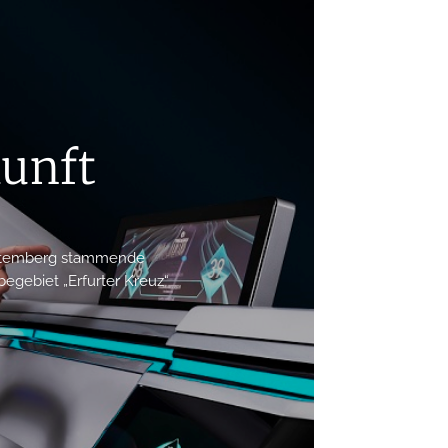
kunft
ürttemberg stammende
egebiet „Erfurter Kreuz“