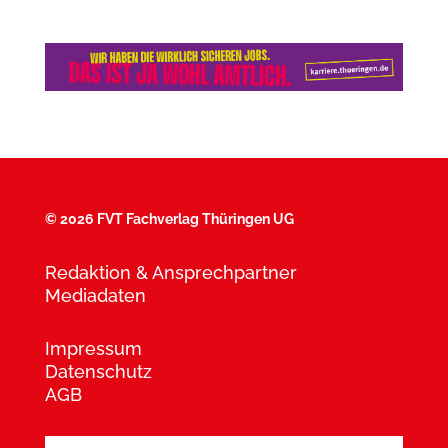
©
2026 FVT Fachverlag Thüringen UG
Redaktion & Ansprechpartner
Mediadaten
Impressum
Datenschutz
AGB