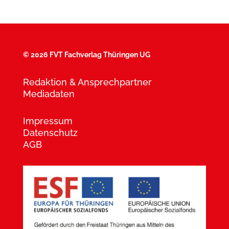
©
2026 FVT Fachverlag Thüringen UG
Redaktion & Ansprechpartner
Mediadaten
Impressum
Datenschutz
AGB