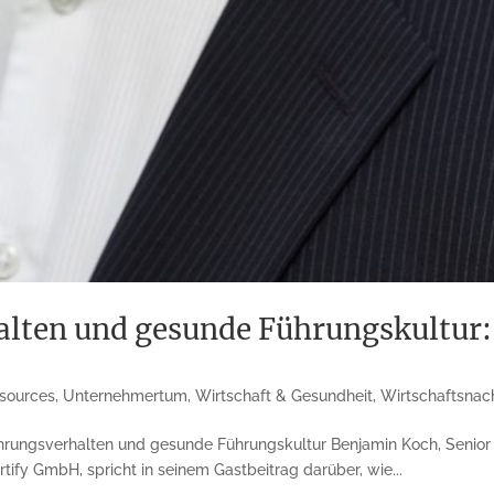
lten und gesunde Führungskultur:
sources
,
Unternehmertum
,
Wirtschaft & Gesundheit
,
Wirtschaftsnac
rungs­verhalten und gesunde Führungs­kultur Benjamin Koch, Senior 
tify GmbH, spricht in seinem Gast­beitrag darüber, wie...