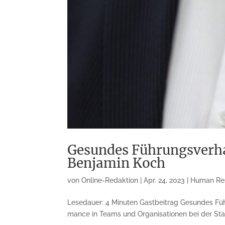
Gesundes Führungsverha
Benjamin Koch
von
Online-Redaktion
|
Apr. 24, 2023
|
Human Re
Lesedauer: 4 Minuten Gastbeitrag Gesundes Füh
mance in Teams und Organi­sa­tionen bei der Star