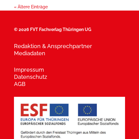
« Ältere Einträge
©
2026 FVT Fachverlag Thüringen UG
Redaktion & Ansprechpartner
Mediadaten
Impressum
Datenschutz
AGB