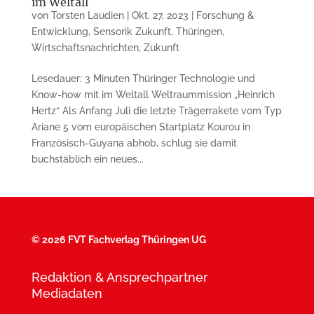
im Weltall
von
Torsten Laudien
|
Okt. 27, 2023
|
Forschung &
Entwicklung
,
Sensorik Zukunft
,
Thüringen
,
Wirtschaftsnachrichten
,
Zukunft
Lesedauer: 3 Minuten Thüringer Technologie und
Know-how mit im Weltall Weltraummission „Heinrich
Hertz“ Als Anfang Juli die letzte Trägerrakete vom Typ
Ariane 5 vom europäischen Startplatz Kourou in
Französisch-Guyana abhob, schlug sie damit
buchstäblich ein neues...
©
2026 FVT Fachverlag Thüringen UG
Redaktion & Ansprechpartner
Mediadaten