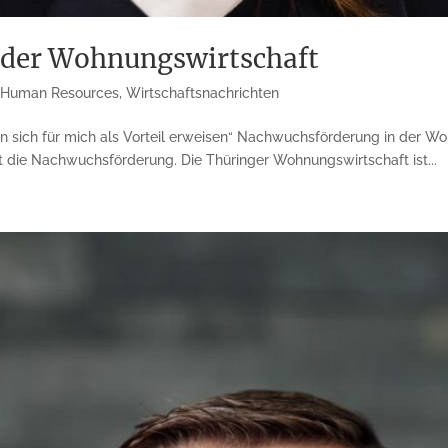
 der Wohnungswirtschaft
,
Human Resources
,
Wirtschaftsnachrichten
 sich für mich als Vorteil erweisen“ Nachwuchs­förderung in der Wo
die Nachwuchs­förderung. Die Thüringer Wohnungs­wirtschaft ist...