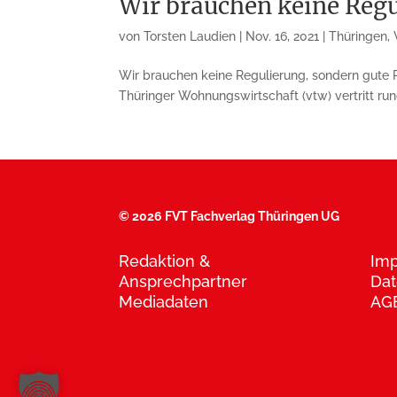
Wir brauchen keine Reg
von
Torsten Laudien
|
Nov. 16, 2021
|
Thüringen
,
Wir brauchen keine Regulierung, sondern gute 
Thüringer Wohnungswirtschaft (vtw) vertritt ru
©
2026 FVT Fachverlag Thüringen UG
Redaktion &
Im
Ansprechpartner
Dat
Mediadaten
AG